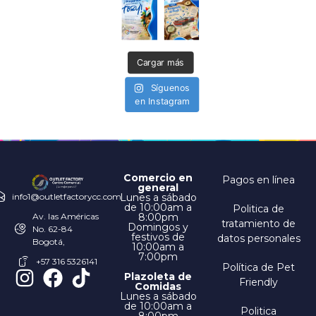
Cargar más
Síguenos
en Instagram
Comercio en
Pagos en línea
general
Lunes a sábado
info1@outletfactorycc.com
de 10:00am a
Politica de
8:00pm
Av. las Américas
tratamiento de
Domingos y
No. 62-84
festivos de
datos personales
Bogotá,
10:00am a
7:00pm
+57 316 5326141
Política de Pet
Plazoleta de
Friendly
Comidas
Lunes a sábado
de 10:00am a
Politica
8:00pm