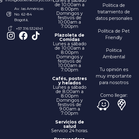
Lunes a sábado
de 10:00am a
Politica de
8:00pm
Av. las Américas
tratamiento de
Domingos y
No. 62-84
festivos de
datos personales
Bogotá,
10:00am a
7:00pm
+57 316 5326141
Política de Pet
Plazoleta de
Friendly
Comidas
Lunes a sábado
de 10:00am a
Politica
8:00pm
Domingos y
Ambiental
festivos de
10:00am a
Tu opinión es
7:00pm
muy importante
Cafés, postres
para nosotros
y helados
Lunes a sábado
de 8:00am a
Como llegar:
8:00pm
Domingos y
festivos de
9:00am a
7:00pm
Servicios de
salud
Servicio 24 horas.