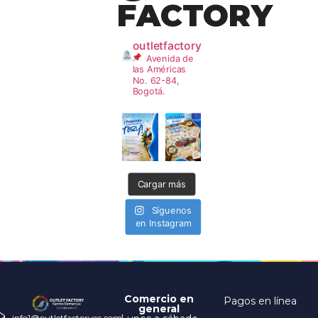
FACTORY
outletfactory
Avenida de
las Américas
No. 62-84,
Bogotá.
Cargar más
Síguenos
en Instagram
Comercio en
Pagos en línea
general
info1@outletfactorycc.com