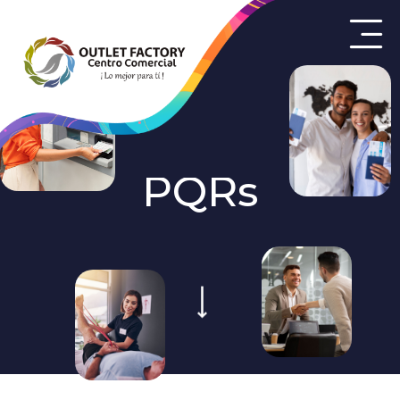
P
Q
R
s