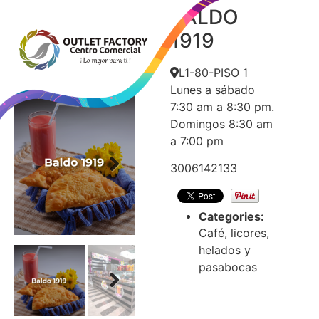
BALDO
BALDO
1919
1919
L1-80-PISO 1
Lunes a sábado
7:30 am a 8:30 pm.
Domingos 8:30 am
a 7:00 pm
3006142133
Next
Categories:
Café, licores,
helados y
pasabocas
Next