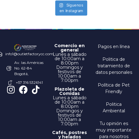
Síguenos
en Instagram
Comercio en
Pagos en línea
general
Lunes a sábado
info1@outletfactorycc.com
de 10:00am a
Politica de
8:00pm
Av. las Américas
tratamiento de
Domingos y
No. 62-84
festivos de
datos personales
Bogotá,
10:00am a
7:00pm
+57 316 5326141
Política de Pet
Plazoleta de
Friendly
Comidas
Lunes a sábado
de 10:00am a
Politica
8:00pm
Domingos y
Ambiental
festivos de
10:00am a
Tu opinión es
7:00pm
muy importante
Cafés, postres
para nosotros
y helados