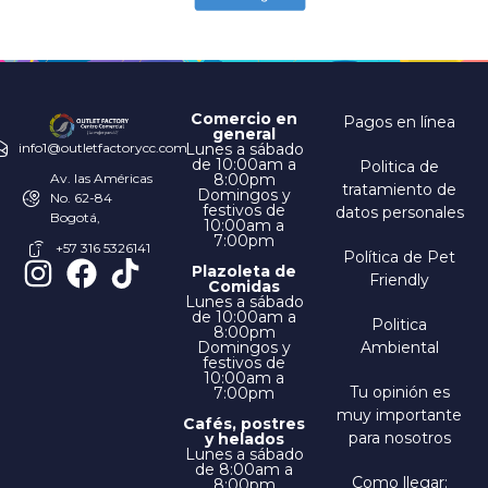
Comercio en
Pagos en línea
general
Lunes a sábado
info1@outletfactorycc.com
de 10:00am a
Politica de
8:00pm
Av. las Américas
tratamiento de
Domingos y
No. 62-84
festivos de
datos personales
Bogotá,
10:00am a
7:00pm
+57 316 5326141
Política de Pet
Plazoleta de
Friendly
Comidas
Lunes a sábado
de 10:00am a
Politica
8:00pm
Domingos y
Ambiental
festivos de
10:00am a
Tu opinión es
7:00pm
muy importante
Cafés, postres
para nosotros
y helados
Lunes a sábado
de 8:00am a
Como llegar:
8:00pm