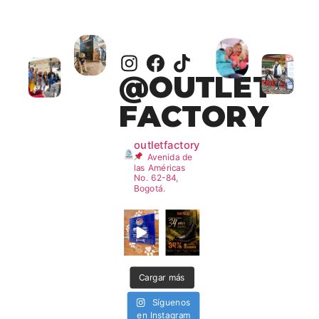
@OUTLET
FACTORY
outletfactory
Avenida de
las Américas
No. 62-84,
Bogotá.
Cargar más
Síguenos
en Instagram