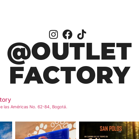
@OUTLET
FACTORY
tory
e las Américas No. 62-84, Bogotá.