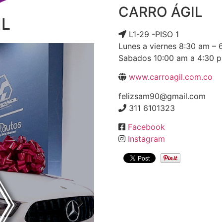
CARRO ÁGIL
IL
L1-29 -PISO 1
Lunes a viernes 8:30 am – 
Sabados 10:00 am a 4:30 
www.carroagil.com.co
felizsam90@gmail.com
311 6101323
Facebook
Instagram
Next