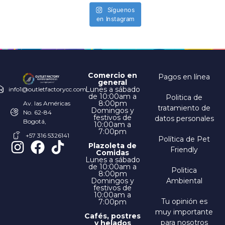
Síguenos
en Instagram
Comercio en
Pagos en línea
general
Lunes a sábado
info1@outletfactorycc.com
de 10:00am a
Politica de
8:00pm
Av. las Américas
tratamiento de
Domingos y
No. 62-84
festivos de
datos personales
Bogotá,
10:00am a
7:00pm
+57 316 5326141
Política de Pet
Plazoleta de
Friendly
Comidas
Lunes a sábado
de 10:00am a
Politica
8:00pm
Domingos y
Ambiental
festivos de
10:00am a
Tu opinión es
7:00pm
muy importante
Cafés, postres
para nosotros
y helados