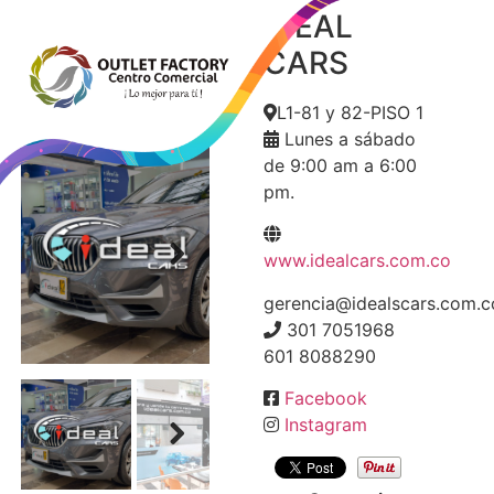
IDEAL
IDEAL
CARS
CARS
L1-81 y 82-PISO 1
Lunes a sábado
de 9:00 am a 6:00
pm.
www.idealcars.com.co
Next
gerencia@idealscars.com.c
301 7051968
601 8088290
Facebook
Instagram
Next