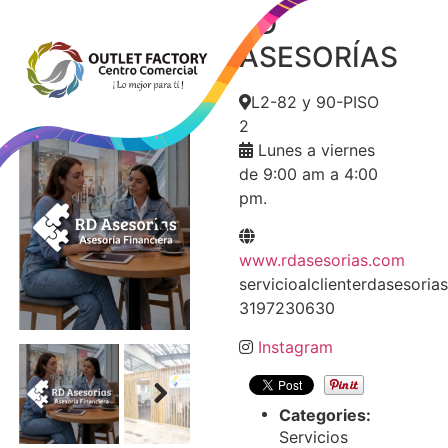
RD
RD
ASESORÍAS
ASESORÍAS
L2-82 y 90-PISO
2
Lunes a viernes
de 9:00 am a 4:00
pm.
www.rdasesorias.com
Next
servicioalclienterdasesori
3197230630
Instagram
Categories:
Next
Servicios