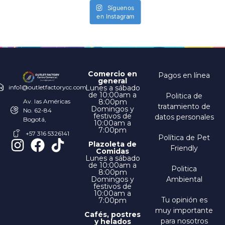
Síguenos
en Instagram
Comercio en
Pagos en línea
general
Lunes a sábado
info1@outletfactorycc.com
de 10:00am a
Politica de
8:00pm
Av. las Américas
tratamiento de
Domingos y
No. 62-84
festivos de
datos personales
Bogotá,
10:00am a
7:00pm
+57 316 5326141
Política de Pet
Plazoleta de
Friendly
Comidas
Lunes a sábado
de 10:00am a
Politica
8:00pm
Domingos y
Ambiental
festivos de
10:00am a
Tu opinión es
7:00pm
muy importante
Cafés, postres
para nosotros
y helados