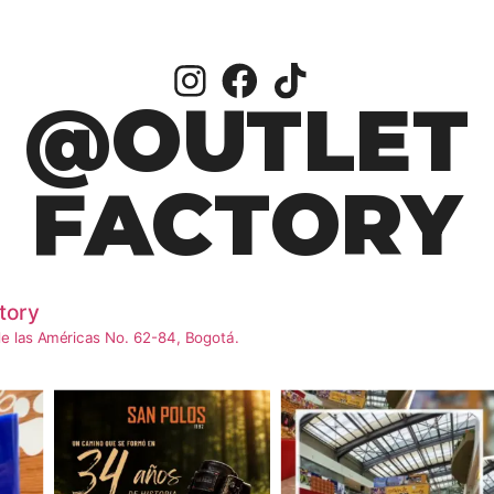
@OUTLET
FACTORY
tory
e las Américas No. 62-84, Bogotá.