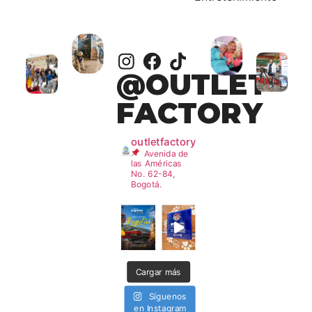
@OUTLET
FACTORY
outletfactory
Avenida de
las Américas
No. 62-84,
Bogotá.
Cargar más
Síguenos
en Instagram