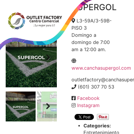
SUPERGOL
SUPERGOL
L3-59A/3-59B-
PISO 3
Domingo a
domingo de 7:00
am a 12:00 am.
Next
www.canchasupergol.com
outletfactory@canchasupe
(601) 307 70 53
Facebook
Instagram
Next
Categories:
Entretenimiento