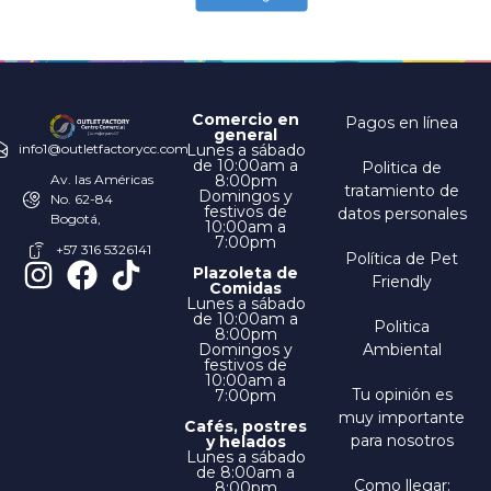
Comercio en
Pagos en línea
general
Lunes a sábado
info1@outletfactorycc.com
de 10:00am a
Politica de
8:00pm
Av. las Américas
tratamiento de
Domingos y
No. 62-84
festivos de
datos personales
Bogotá,
10:00am a
7:00pm
+57 316 5326141
Política de Pet
Plazoleta de
Friendly
Comidas
Lunes a sábado
de 10:00am a
Politica
8:00pm
Domingos y
Ambiental
festivos de
10:00am a
Tu opinión es
7:00pm
muy importante
Cafés, postres
para nosotros
y helados
Lunes a sábado
de 8:00am a
Como llegar:
8:00pm