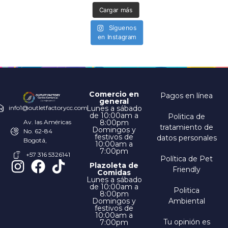
Cargar más
Síguenos
en Instagram
Comercio en
Pagos en línea
general
Lunes a sábado
info1@outletfactorycc.com
de 10:00am a
Politica de
8:00pm
Av. las Américas
tratamiento de
Domingos y
No. 62-84
festivos de
datos personales
Bogotá,
10:00am a
7:00pm
+57 316 5326141
Política de Pet
Plazoleta de
Friendly
Comidas
Lunes a sábado
de 10:00am a
Politica
8:00pm
Domingos y
Ambiental
festivos de
10:00am a
Tu opinión es
7:00pm