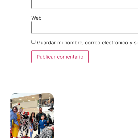
Web
Guardar mi nombre, correo electrónico y s