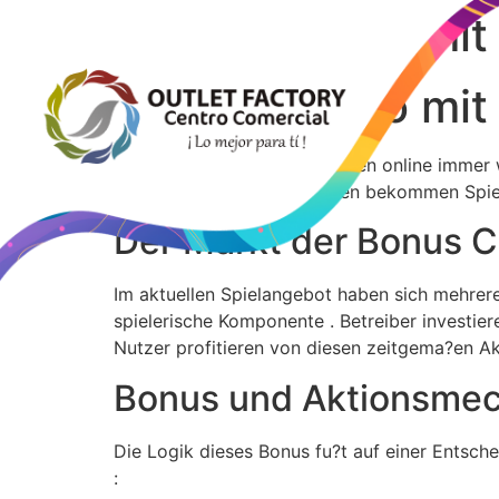
Online Casino mi
Online Casino mi
Glucksspielinteressierte treffen online immer
dar . Auf den nachsten Zeilen bekommen Spiel
Der Markt der Bonus C
Im aktuellen Spielangebot haben sich mehrere
spielerische Komponente . Betreiber investier
Nutzer profitieren von diesen zeitgema?en A
Bonus und Aktionsmech
Die Logik dieses Bonus fu?t auf einer Entsche
: