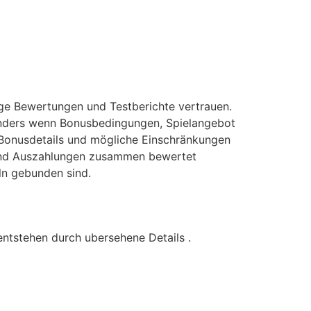
ige Bewertungen und Testberichte vertrauen.
esonders wenn Bonusbedingungen, Spielangebot
Bonusdetails und mögliche Einschränkungen
und Auszahlungen zusammen bewertet
ln gebunden sind.
 entstehen durch ubersehene Details .