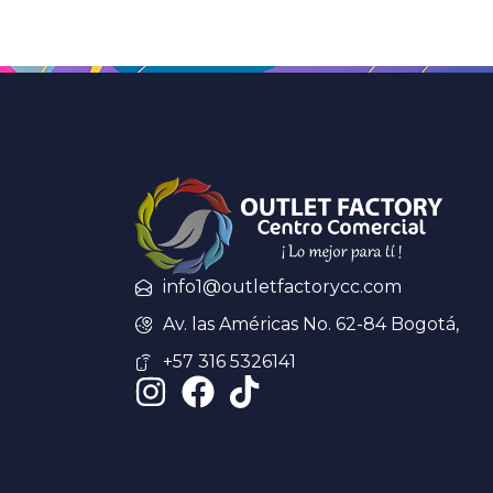
info1@outletfactorycc.com
Av. las Américas No. 62-84 Bogotá,
+57 316 5326141