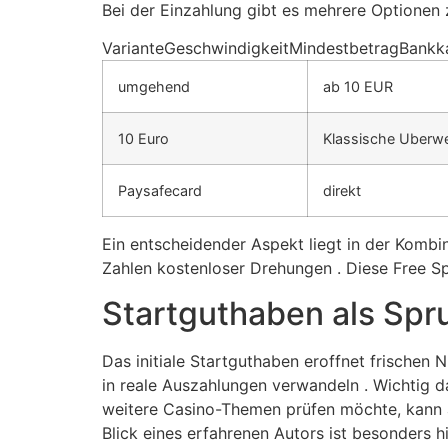
Bei der Einzahlung gibt es mehrere Optionen 
VarianteGeschwindigkeitMindestbetragBankk
umgehend
ab 10 EUR
10 Euro
Klassische Uberw
Paysafecard
direkt
Ein entscheidender Aspekt liegt in der Kombin
Zahlen kostenloser Drehungen . Diese Free Spi
Startguthaben als Spr
Das initiale Startguthaben eroffnet frischen
in reale Auszahlungen verwandeln . Wichtig d
weitere Casino-Themen prüfen möchte, kann a
Blick eines erfahrenen Autors ist besonders 