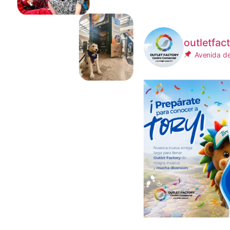
outletfac
Avenida de