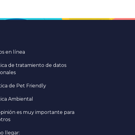
s en línea
tica de tratamiento de datos
onales
tica de Pet Friendly
tica Ambiental
pinión es muy importante para
tros
 llegar: