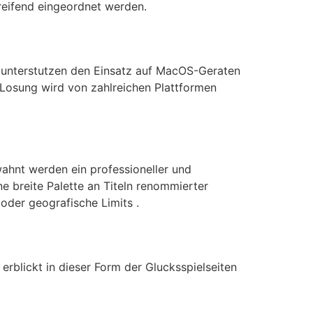
reifend eingeordnet werden.
r unterstutzen den Einsatz auf MacOS-Geraten
Losung wird von zahlreichen Plattformen
ahnt werden ein professioneller und
e breite Palette an Titeln renommierter
oder geografische Limits .
erblickt in dieser Form der Glucksspielseiten