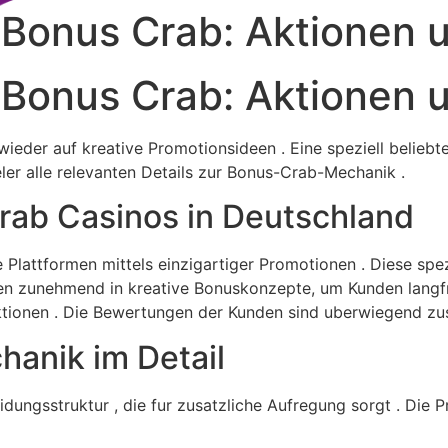
t Bonus Crab: Aktionen
t Bonus Crab: Aktionen
 wieder auf kreative Promotionsideen . Eine speziell belie
er alle relevanten Details zur Bonus-Crab-Mechanik .
rab Casinos in Deutschland
 Plattformen mittels einzigartiger Promotionen . Diese spez
en zunehmend in kreative Bonuskonzepte, um Kunden langfris
ktionen . Die Bewertungen der Kunden sind uberwiegend zu
anik im Detail
idungsstruktur , die fur zusatzliche Aufregung sorgt . Die 